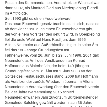
Posten des Kommandanten. Vorerst letzter Wechsel war
dann 2007, als Manfred Gierl aus Niederpiebing Plendl
im Amt folgte.
Seit 1993 gibt es einen Feuerwehrverein
Das neue Feuerwehrgesetz brachte es mit sich, dass es
ab dem Jahr 1993 auch einen Feuerwehrverein gibt,
der von einem Vorsitzenden geführt wird. In Oberpiebing
fiel die erste Wahl auf Hans Kastl jun. dem 1995
Alfons Neumeier aus Außerhienthal folgte. In seine Ära
fiel das 130-jährige Gründungsfest mit
Fahnenweihe, vom 26. Juni bis 29. Juni 1998. 2001 gab
Neumeier das Amt des Vorsitzenden an Konrad
Hoffmann aus Maierhof ab, der beim 140-jährigen
Gründungsfest, vom 31. Mai mit 1. Juni 2008 an der
Spitze des Festausschusses stand. 2009 trat Hoffmann
als Vorsitzender zurück. Wiederum übernahm Alfons
Neumeier die Verantwortung über den Feuerwehrverein.
Bei der Jahresversammlung 2015 schied
Neumeier, er war ein Jahr zuvor zum Bürgermeister der
Gemeinde Salching gewählt worden, nach 36 Jahren