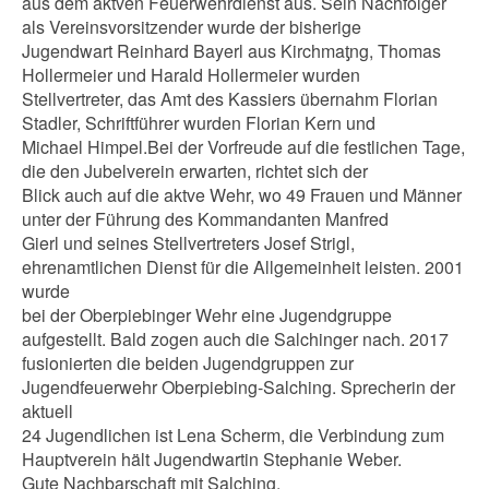
aus dem aktven Feuerwehrdienst aus. Sein Nachfolger
als Vereinsvorsitzender wurde der bisherige
Jugendwart Reinhard Bayerl aus Kirchmaƫng, Thomas
Hollermeier und Harald Hollermeier wurden
Stellvertreter, das Amt des Kassiers übernahm Florian
Stadler, Schriftführer wurden Florian Kern und
Michael Himpel.Bei der Vorfreude auf die festlichen Tage,
die den Jubelverein erwarten, richtet sich der
Blick auch auf die aktve Wehr, wo 49 Frauen und Männer
unter der Führung des Kommandanten Manfred
Gierl und seines Stellvertreters Josef Strigl,
ehrenamtlichen Dienst für die Allgemeinheit leisten. 2001
wurde
bei der Oberpiebinger Wehr eine Jugendgruppe
aufgestellt. Bald zogen auch die Salchinger nach. 2017
fusionierten die beiden Jugendgruppen zur
Jugendfeuerwehr Oberpiebing-Salching. Sprecherin der
aktuell
24 Jugendlichen ist Lena Scherm, die Verbindung zum
Hauptverein hält Jugendwartin Stephanie Weber.
Gute Nachbarschaft mit Salching.