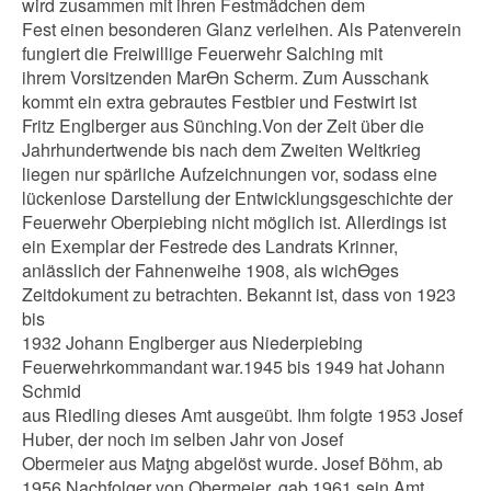
wird zusammen mit ihren Festmädchen dem
Fest einen besonderen Glanz verleihen. Als Patenverein
fungiert die Freiwillige Feuerwehr Salching mit
ihrem Vorsitzenden MarƟn Scherm. Zum Ausschank
kommt ein extra gebrautes Festbier und Festwirt ist
Fritz Englberger aus Sünching.Von der Zeit über die
Jahrhundertwende bis nach dem Zweiten Weltkrieg
liegen nur spärliche Aufzeichnungen vor, sodass eine
lückenlose Darstellung der Entwicklungsgeschichte der
Feuerwehr Oberpiebing nicht möglich ist. Allerdings ist
ein Exemplar der Festrede des Landrats Krinner,
anlässlich der Fahnenweihe 1908, als wichƟges
Zeitdokument zu betrachten. Bekannt ist, dass von 1923
bis
1932 Johann Englberger aus Niederpiebing
Feuerwehrkommandant war.1945 bis 1949 hat Johann
Schmid
aus Riedling dieses Amt ausgeübt. Ihm folgte 1953 Josef
Huber, der noch im selben Jahr von Josef
Obermeier aus Maƫng abgelöst wurde. Josef Böhm, ab
1956 Nachfolger von Obermeier, gab 1961 sein Amt