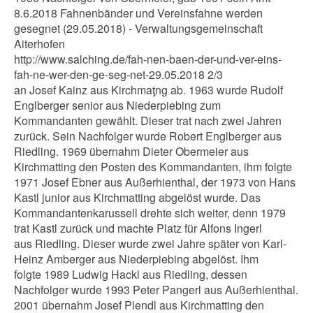
8.6.2018 Fahnenbänder und Vereinsfahne werden
gesegnet (29.05.2018) - Verwaltungsgemeinschaft
Aiterhofen
http://www.salching.de/fah-nen-baen-der-und-ver-eins-
fah-ne-wer-den-ge-seg-net-29.05.2018 2/3
an Josef Kainz aus Kirchmaƫng ab. 1963 wurde Rudolf
Englberger senior aus Niederpiebing zum
Kommandanten gewählt. Dieser trat nach zwei Jahren
zurück. Sein Nachfolger wurde Robert Englberger aus
Riedling. 1969 übernahm Dieter Obermeier aus
Kirchmatting den Posten des Kommandanten, ihm folgte
1971 Josef Ebner aus Außerhienthal, der 1973 von Hans
Kastl junior aus Kirchmatting abgelöst wurde. Das
Kommandantenkarussell drehte sich weiter, denn 1979
trat Kastl zurück und machte Platz für Alfons Ingerl
aus Riedling. Dieser wurde zwei Jahre später von Karl-
Heinz Amberger aus Niederpiebing abgelöst. Ihm
folgte 1989 Ludwig Hackl aus Riedling, dessen
Nachfolger wurde 1993 Peter Pangerl aus Außerhienthal.
2001 übernahm Josef Plendl aus Kirchmatting den