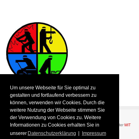
Um unsere Webseite für Sie optimal zu
gestalten und fortlaufend verbessern zu
können, verwenden wir Cookies. Durch die
weitere Nutzung der Webseite stimmen Sie
der Verwendung von Cookies zu. Weitere
Bootstrap
is a front-end framework of Twitter, Inc. Code licensed under
MIT
Informationen zu Cookies erhalten Sie in
License.
unserer
Datenschutzerklärung
|
Impressum
Font Awesome
font licensed under
SIL OFL 1.1
.