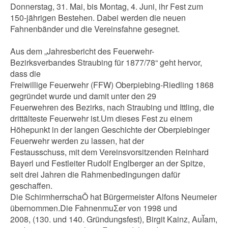
Donnerstag, 31. Mai, bis Montag, 4. Juni, ihr Fest zum
150-jährigen Bestehen. Dabei werden die neuen
Fahnenbänder und die Vereinsfahne gesegnet.
Aus dem „Jahresbericht des Feuerwehr-
Bezirksverbandes Straubing für 1877/78“ geht hervor,
dass die
Freiwillige Feuerwehr (FFW) Oberpiebing-Riedling 1868
gegründet wurde und damit unter den 29
Feuerwehren des Bezirks, nach Straubing und Ittling, die
drittälteste Feuerwehr ist.Um dieses Fest zu einem
Höhepunkt in der langen Geschichte der Oberpiebinger
Feuerwehr werden zu lassen, hat der
Festausschuss, mit dem Vereinsvorsitzenden Reinhard
Bayerl und Festleiter Rudolf Englberger an der Spitze,
seit drei Jahren die Rahmenbedingungen dafür
geschaffen.
Die SchirmherrschaŌ hat Bürgermeister Alfons Neumeier
übernommen.Die FahnenmuƩer von 1998 und
2008, (130. und 140. Gründungsfest), Birgit Kainz, AuĬam,