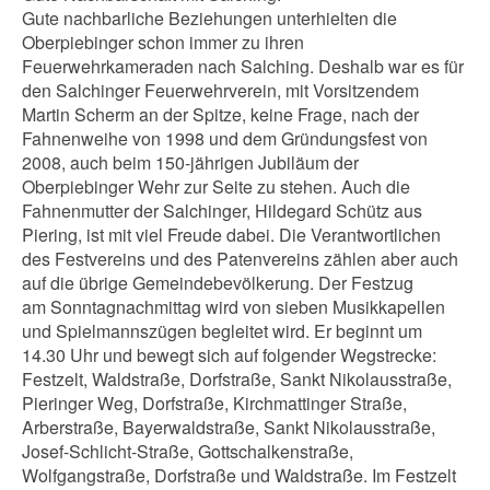
Gute nachbarliche Beziehungen unterhielten die
Oberpiebinger schon immer zu ihren
Feuerwehrkameraden nach Salching. Deshalb war es für
den Salchinger Feuerwehrverein, mit Vorsitzendem
Martin Scherm an der Spitze, keine Frage, nach der
Fahnenweihe von 1998 und dem Gründungsfest von
2008, auch beim 150-jährigen Jubiläum der
Oberpiebinger Wehr zur Seite zu stehen. Auch die
Fahnenmutter der Salchinger, Hildegard Schütz aus
Piering, ist mit viel Freude dabei. Die Verantwortlichen
des Festvereins und des Patenvereins zählen aber auch
auf die übrige Gemeindebevölkerung. Der Festzug
am Sonntagnachmittag wird von sieben Musikkapellen
und Spielmannszügen begleitet wird. Er beginnt um
14.30 Uhr und bewegt sich auf folgender Wegstrecke:
Festzelt, Waldstraße, Dorfstraße, Sankt Nikolausstraße,
Pieringer Weg, Dorfstraße, Kirchmattinger Straße,
Arberstraße, Bayerwaldstraße, Sankt Nikolausstraße,
Josef-Schlicht-Straße, Gottschalkenstraße,
Wolfgangstraße, Dorfstraße und Waldstraße. Im Festzelt