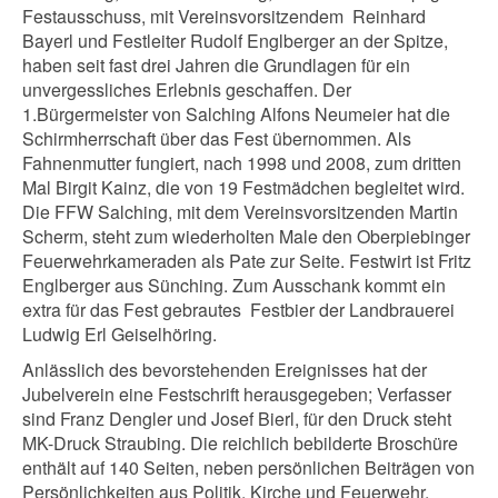
Festausschuss, mit Vereinsvorsitzendem Reinhard
Bayerl und Festleiter Rudolf Englberger an der Spitze,
haben seit fast drei Jahren die Grundlagen für ein
unvergessliches Erlebnis geschaffen. Der
1.Bürgermeister von Salching Alfons Neumeier hat die
Schirmherrschaft über das Fest übernommen. Als
Fahnenmutter fungiert, nach 1998 und 2008, zum dritten
Mal Birgit Kainz, die von 19 Festmädchen begleitet wird.
Die FFW Salching, mit dem Vereinsvorsitzenden Martin
Scherm, steht zum wiederholten Male den Oberpiebinger
Feuerwehrkameraden als Pate zur Seite. Festwirt ist Fritz
Englberger aus Sünching. Zum Ausschank kommt ein
extra für das Fest gebrautes Festbier der Landbrauerei
Ludwig Erl Geiselhöring.
Anlässlich des bevorstehenden Ereignisses hat der
Jubelverein eine Festschrift herausgegeben; Verfasser
sind Franz Dengler und Josef Bierl, für den Druck steht
MK-Druck Straubing. Die reichlich bebilderte Broschüre
enthält auf 140 Seiten, neben persönlichen Beiträgen von
Persönlichkeiten aus Politik, Kirche und Feuerwehr,