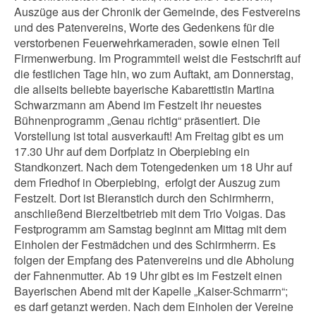
Auszüge aus der Chronik der Gemeinde, des Festvereins
und des Patenvereins, Worte des Gedenkens für die
verstorbenen Feuerwehrkameraden, sowie einen Teil
Firmenwerbung. Im Programmteil weist die Festschrift auf
die festlichen Tage hin, wo zum Auftakt, am Donnerstag,
die allseits beliebte bayerische Kabarettistin Martina
Schwarzmann am Abend im Festzelt ihr neuestes
Bühnenprogramm „Genau richtig“ präsentiert. Die
Vorstellung ist total ausverkauft! Am Freitag gibt es um
17.30 Uhr auf dem Dorfplatz in Oberpiebing ein
Standkonzert. Nach dem Totengedenken um 18 Uhr auf
dem Friedhof in Oberpiebing, erfolgt der Auszug zum
Festzelt. Dort ist Bieranstich durch den Schirmherrn,
anschließend Bierzeltbetrieb mit dem Trio Voigas. Das
Festprogramm am Samstag beginnt am Mittag mit dem
Einholen der Festmädchen und des Schirmherrn. Es
folgen der Empfang des Patenvereins und die Abholung
der Fahnenmutter. Ab 19 Uhr gibt es im Festzelt einen
Bayerischen Abend mit der Kapelle „Kaiser-Schmarrn“;
es darf getanzt werden. Nach dem Einholen der Vereine