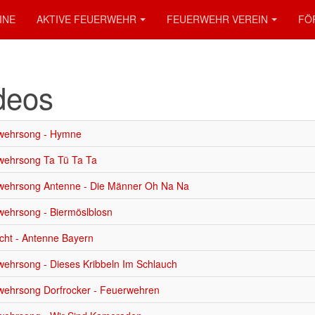
INE
AKTIVE FEUERWEHR
FEUERWEHR VEREIN
FÖ
deos
wehrsong - Hymne
wehrsong Ta Tü Ta Ta
wehrsong Antenne - Die Männer Oh Na Na
ehrsong - Biermöslblosn
icht - Antenne Bayern
ehrsong - Dieses Kribbeln Im Schlauch
wehrsong Dorfrocker - Feuerwehren