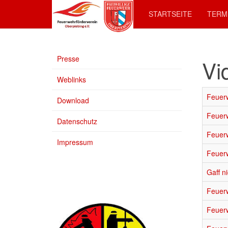
STARTSEITE
TERM
Presse
Vi
Weblinks
Feuer
Download
Feuer
Datenschutz
Feuer
Impressum
Feuerw
Gaff n
Feuerw
Feuer