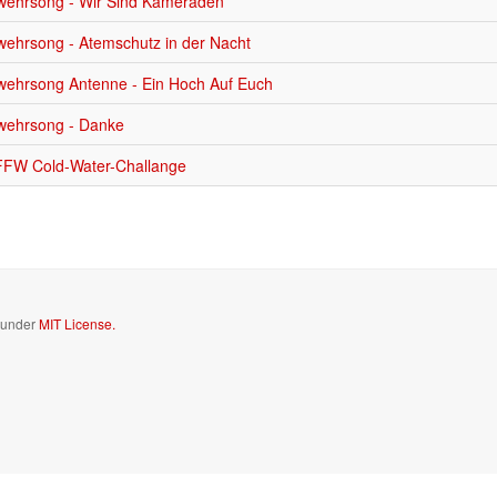
wehrsong - Wir Sind Kameraden
ehrsong - Atemschutz in der Nacht
wehrsong Antenne - Ein Hoch Auf Euch
wehrsong - Danke
FFW Cold-Water-Challange
d under
MIT License.