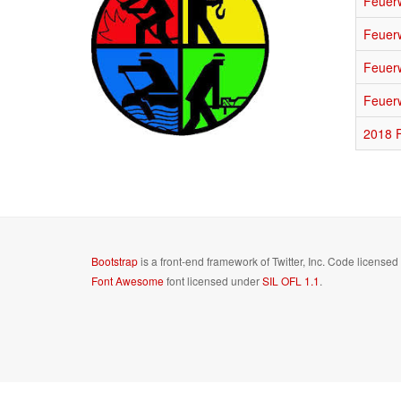
Feuer
Feuerw
Feuer
Feuer
2018 
Bootstrap
is a front-end framework of Twitter, Inc. Code license
Font Awesome
font licensed under
SIL OFL 1.1
.