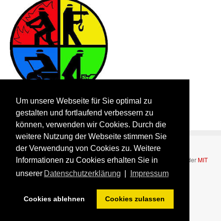
Um unsere Webseite für Sie optimal zu
gestalten und fortlaufend verbessern zu
können, verwenden wir Cookies. Durch die
weitere Nutzung der Webseite stimmen Sie
der Verwendung von Cookies zu. Weitere
Bootstrap
is a front-end framework of Twitter, Inc. Code licensed under
MIT
Informationen zu Cookies erhalten Sie in
License.
unserer
Datenschutzerklärung
|
Impressum
Font Awesome
font licensed under
SIL OFL 1.1
.
Cookies ablehnen
Cookies zulassen