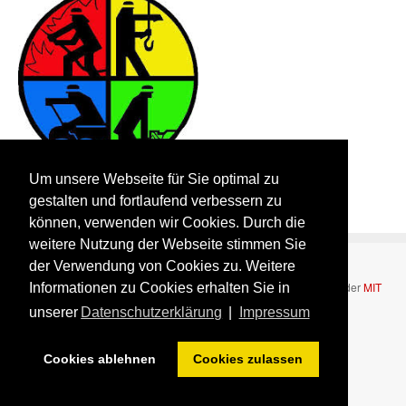
Um unsere Webseite für Sie optimal zu
gestalten und fortlaufend verbessern zu
können, verwenden wir Cookies. Durch die
weitere Nutzung der Webseite stimmen Sie
der Verwendung von Cookies zu. Weitere
Bootstrap
is a front-end framework of Twitter, Inc. Code licensed under
MIT
Informationen zu Cookies erhalten Sie in
License.
unserer
Datenschutzerklärung
|
Impressum
Font Awesome
font licensed under
SIL OFL 1.1
.
Cookies ablehnen
Cookies zulassen